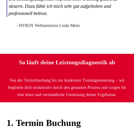
steuern. Dazu fühle ich mich sehr gut
aufgehoben
und
professionell betreut.
- HYROX Weltmeisterin Linda Meier
So
läuft deine Leistungsdiagnostik ab
Von der Terminbuchung bis zur konkreten Trainingssteuerung – wir
begleiten dich strukturiert durch den gesamten Prozess und sorgen für
eine klare und verständliche Umsetzung deiner Ergebnisse.
1.
Termin Buchung