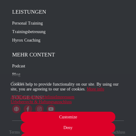
LEISTUNGEN
Personal Training
Trainingsbetreuung
Hyrox Coaching
MEHR CONTENT
Podcast
Blog
Partner
Cookies help to provide functionality on our site. By using our
site, you are agreeing to our use of cookies.
More info
FOLGE UNS!
AGB
Datenschutzrichtlinie
Impressum
Urheberrecht & Haftungsausschluss
Customize
Deny
Terms
Privacy
Imprint
Urheberrecht & Haftungsausschluss