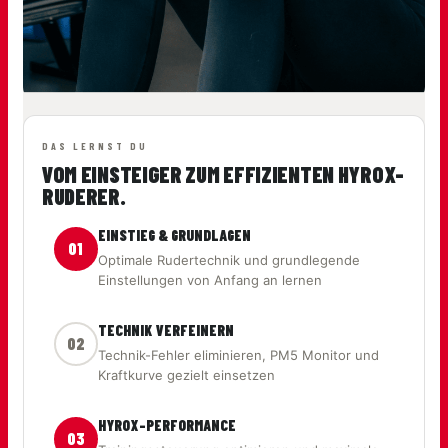
DAS LERNST DU
VOM EINSTEIGER ZUM EFFIZIENTEN HYROX-
RUDERER.
EINSTIEG & GRUNDLAGEN
01
Optimale Rudertechnik und grundlegende
Einstellungen von Anfang an lernen
TECHNIK VERFEINERN
02
Technik-Fehler eliminieren, PM5 Monitor und
Kraftkurve gezielt einsetzen
HYROX-PERFORMANCE
03