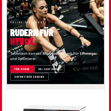
ONLINE-VIDEOKURS
RUDERN FÜR
HYROX.
Technisch korrekt. Maximal effizient. Für Einsteiger
und Optimierer.
FÜR HYROX
10+ LEKTIONEN
SOFORTIGER ZUGANG