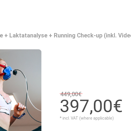
e + Laktatanalyse + Running Check-up (inkl. Vid
449,00€
397,00€
* incl. VAT (where applicable)